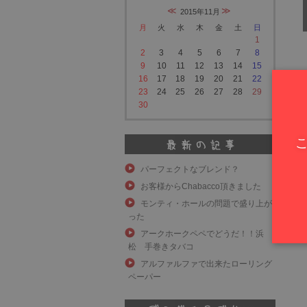
2015年11月
月
火
水
木
金
土
日
1
2
3
4
5
6
7
8
9
10
11
12
13
14
15
16
17
18
19
20
21
22
23
24
25
26
27
28
29
30
パーフェクトなブレンド？
お客様からChabacco頂きました
モンティ・ホールの問題で盛り上が
った
アークホークペペでどうだ！！浜
松 手巻きタバコ
アルファルファで出来たローリング
ペーパー