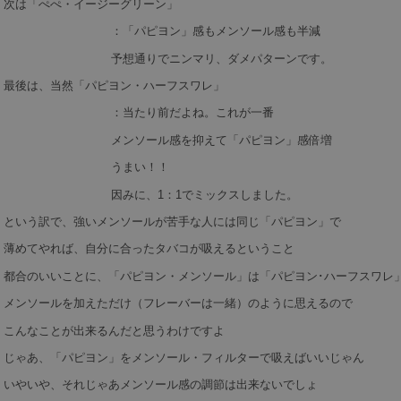
次は「ぺぺ・イージーグリーン」
：「パピヨン」感もメンソール感も半減
予想通りでニンマリ、ダメパターンです。
最後は、当然「パピヨン・ハーフスワレ」
：当たり前だよね。これが一番
メンソール感を抑えて「パピヨン」感倍増
うまい！！
因みに、1：1でミックスしました。
という訳で、強いメンソールが苦手な人には同じ「パピヨン」で
薄めてやれば、自分に合ったタバコが吸えるということ
都合のいいことに、「パピヨン・メンソール」は「パピヨン･ハーフスワレ
メンソールを加えただけ（フレーバーは一緒）のように思えるので
こんなことが出来るんだと思うわけですよ
じゃあ、「パピヨン」をメンソール・フィルターで吸えばいいじゃん
いやいや、それじゃあメンソール感の調節は出来ないでしょ