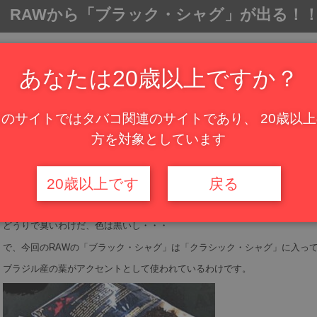
RAWから「ブラック・シャグ」が出る！
ナチュラルシャグってのは、ほとんどがバージニアブレンドな訳です。
あなたは20歳以上ですか？
たまに、「バリシャグ・ネイチャー」みたいに「アメリカンブレンド」にも
あるけど、ほぼ「ナチュラルシャグ」＝「バージニアブレンド」
このサイトではタバコ関連のサイトであり、 20歳以上
でも、今度RAWから出る「ブラック・シャグ」はなんと「ダッチタイプ」
方を対象としています
「スワレ」とか「ツヴァイア」とか云われるけど、要は「キツイたばこ」の
キツイ原因は「ダークケンタッキー」がブレンドされてるから
20歳以上です
戻る
この「ダークケンタッキー」ってのは、40日くらい火干しして仕上がるよう
半燻製？状態なワケ
どうりで臭いわけだ、色は黒いし・・・
で、今回のRAWの「ブラック・シャグ」は「クラシック・シャグ」に入っ
ブラジル産の葉がアクセントとして使われているわけです。