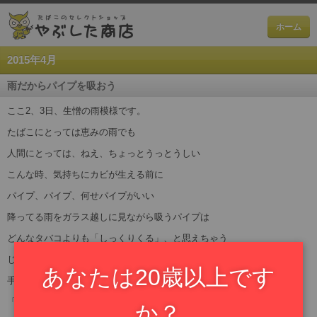
ホーム
2015年4月
雨だからパイプを吸おう
ここ2、3日、生憎の雨模様です。
たばこにとっては恵みの雨でも
人間にとっては、ねえ、ちょっとうっとうしい
こんな時、気持ちにカビが生える前に
パイプ、パイプ、何せパイプがいい
降ってる雨をガラス越しに見ながら吸うパイプは
どんなタバコよりも「しっくりくる」、と思えちゃう
じゃあ、何を吸おう・・・
あなたは20歳以上です
手元にある吸い掛けは
「STANWELL ガラナ」と
か？