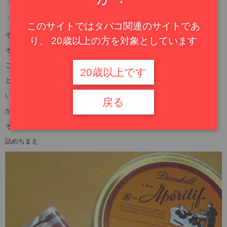
「LARSEN ア・トゥルー・ディライト」
「COLTS チェリー」
このサイトではタバコ関連のサイトであ
それに「Dunhill アペリティフ」か
り、 20歳以上の方を対象としています
それぞれ美味しいけど・・・・
ここは無難に、「Dunhill アペリティフ」か
20歳以上です
と半分詰めた
いや、待てよ、「COLTS チェリー」もいいぞ
戻る
かき出して再度詰めるのも面倒だなあ
そうだ、後の半分に「COLTS チェリー」を
詰めちまえ