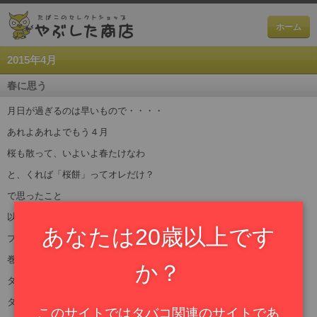
ホーム
2015年4月
春に思う
月日が過ぎるのは早いもので・・・・
あれよあれよでもう４月
桜も散って、いよいよ春たけなわ
と、くれば「桜餅」ってオレだけ？
で思ったこと
以前、FACEBOOKに書いたけど
あなたは20歳以上です
ブラジル人のおじさんからもらったトウモロコシの葉っぱで
巻いたタバコ、あれは本当にブラジルしてたなあ
か？
タイのおみやげのタバコはバナナの皮で巻いてあって
タイの香りがしたっけ・・・
このサイトではタバコ関連のサイトであ