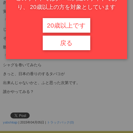
勿論、ビディは黒檀の葉の匂いがインドインドしてるし
り、 20歳以上の方を対象としています
実際に行ったことないけど、それぞれの国の香りの
「らしさ」を醸し出してる訳
20歳以上です
じゃあ、日本は？
そう、桜でしょ
戻る
散っちゃったことだし
「桜餅」に巻いてある「桜の葉」を枯らして
シャグを巻いてみたら
きっと、日本の香りのするタバコが
出来んじゃないかと、ふと思った次第です。
誰かやってみる？
yabshitajp
|
2015年04月05日
|
トラックバック(0)