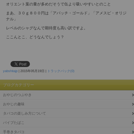
オリエント葉の量が多めだそうで缶より吸いやすいとのこと
まあ、３０ｇ８００円は「アパッチ・ゴールド」「アメスピ・オリジ
ナル」
レベルのシャグなんで期待度も高い訳ですよ。
ここんとこ、どうなんでしょう？
yabshitajp
|
2015年05月19日
|
トラックバック(0)
ブログカテゴリー
おやじのつぶやき
おやじの趣味
タバコの楽しみ方について
パイプたばこ
手巻きタバコ