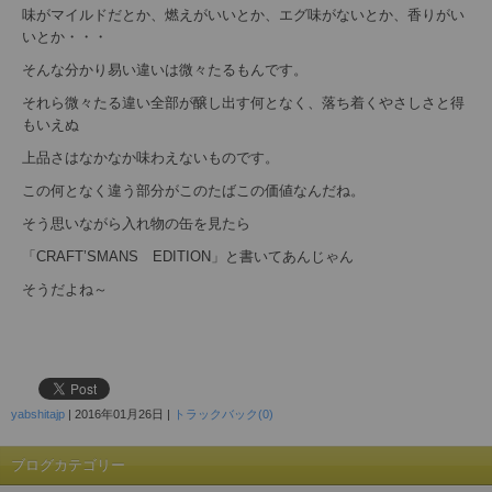
味がマイルドだとか、燃えがいいとか、エグ味がないとか、香りがい
いとか・・・
そんな分かり易い違いは微々たるもんです。
それら微々たる違い全部が醸し出す何となく、落ち着くやさしさと得
もいえぬ
上品さはなかなか味わえないものです。
この何となく違う部分がこのたばこの価値なんだね。
そう思いながら入れ物の缶を見たら
「CRAFT’SMANS EDITION」と書いてあんじゃん
そうだよね～
yabshitajp
|
2016年01月26日
|
トラックバック(0)
ブログカテゴリー