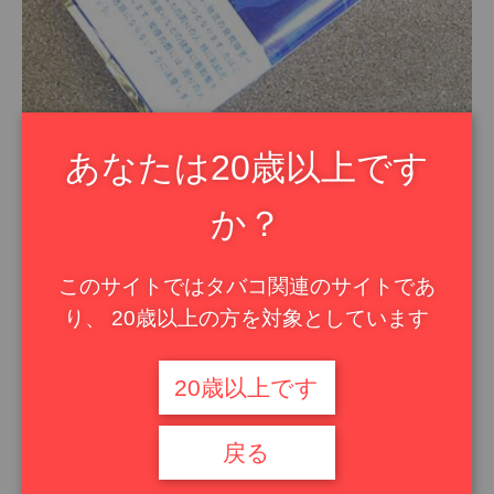
あなたは20歳以上です
そんな「W.O.ラールセン」の創業は、今年151周年というから日本の
元号で言えば
か？
慶応元年、実に江戸時代最末期に創業された訳です。
「ラールセン1864」って製品もあるんで、創業当初に作られた製品が
このサイトではタバコ関連のサイトであ
創業152年目の今も出ているってスゴイねって、はなし
り、 20歳以上の方を対象としています
そんな老舗から、毎年「イヤーズ・エディション」が出ていて既存の
製品にはない
20歳以上です
喫味のたばこが楽しめます。これがプロトタイプかと思いきや、新製
品が出てない
戻る
（少なくとも日本では出ていない）とこをみると、本当に限定商品な
んですね。